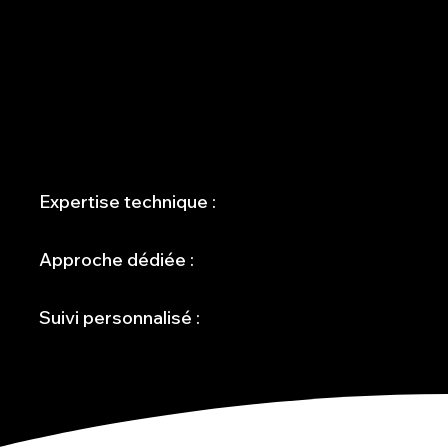
En tant qu'
agence web à Rennes
, nous allions expertise
technique approfondie et connaissance du marché local
pour offrir des solutions sur mesure.
Expertise technique :
Approche dédiée :
Suivi personnalisé :