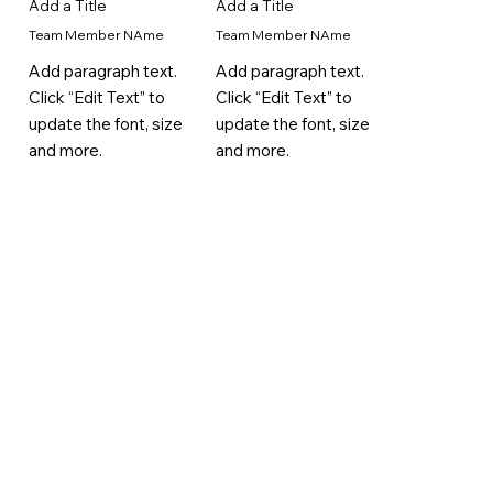
Add a Title
Add a Title
Team Member NAme
Team Member NAme
Add paragraph text.
Add paragraph text.
Click “Edit Text” to
Click “Edit Text” to
update the font, size
update the font, size
and more.
and more.