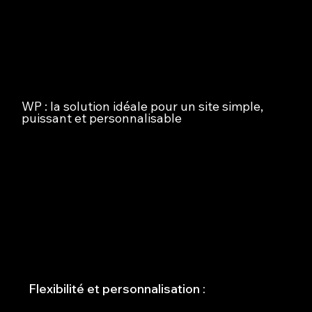
Pourquoi choisir WordPress pour la création de votre site
Internet ?
WP : la solution idéale pour un site simple,
puissant et personnalisable
WordPress est une plateforme open-source
extrêmement populaire, parfaite pour créer des sites
vitrines, des blogs ou des boutiques en ligne.
En tant qu'agence WordPress à Rennes, voici pourquoi
nous recommandons ce système de gestion de contenu
(CMS) :
Flexibilité et personnalisation :