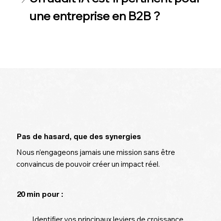
une entreprise en B2B ?
une entreprise en B2B ?
Pas de hasard, que des synergies
Nous n’engageons jamais une mission sans être
convaincus de pouvoir créer un impact réel.
20 min pour :
Identifier vos principaux leviers de croissance