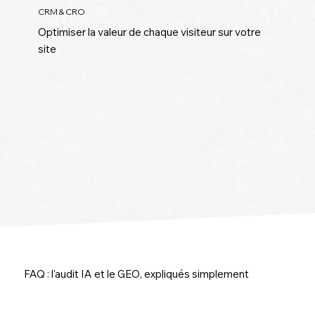
CRM & CRO
Optimiser la valeur de chaque visiteur sur votre
site
FAQ : l'audit IA et le GEO, expliqués simplement
FAQ : l'audit IA et le GEO, expliqués simplement