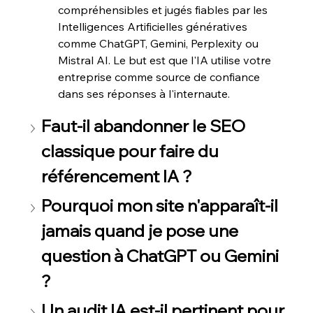
compréhensibles et jugés fiables par les 
compréhensibles et jugés fiables par les 
Intelligences Artificielles génératives 
Intelligences Artificielles génératives 
comme ChatGPT, Gemini, Perplexity ou 
comme ChatGPT, Gemini, Perplexity ou 
Mistral AI. Le but est que l'IA utilise votre 
Mistral AI. Le but est que l'IA utilise votre 
entreprise comme source de confiance 
entreprise comme source de confiance 
dans ses réponses à l'internaute.
dans ses réponses à l'internaute.
Faut-il abandonner le SEO 
Faut-il abandonner le SEO 
classique pour faire du 
classique pour faire du 
référencement IA ?
référencement IA ?
Pourquoi mon site n'apparaît-il 
Pourquoi mon site n'apparaît-il 
jamais quand je pose une 
jamais quand je pose une 
question à ChatGPT ou Gemini 
question à ChatGPT ou Gemini 
?
?
Un audit IA est-il pertinent pour 
Un audit IA est-il pertinent pour 