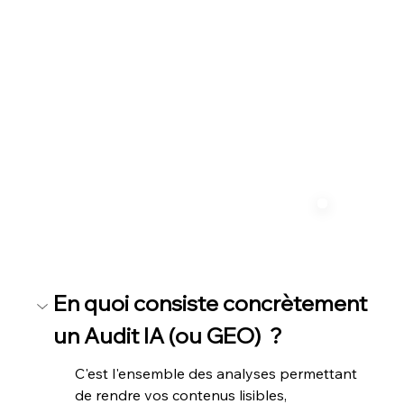
En quoi consiste concrètement 
En quoi consiste concrètement 
un Audit IA (ou GEO)  ?
un Audit IA (ou GEO)  ?
C'est l'ensemble des analyses permettant 
C'est l'ensemble des analyses permettant 
de rendre vos contenus lisibles, 
de rendre vos contenus lisibles, 