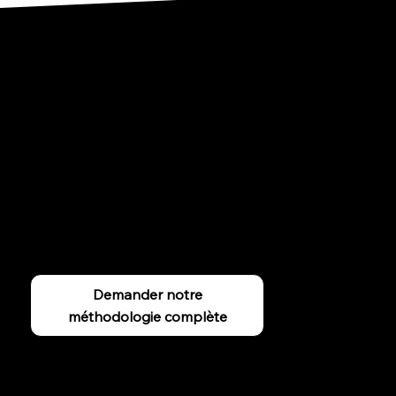
Notre méthodologie d'audit IA : décoder l'intelligence
artificielle
Être reconnu par une IA demande une approche
radicalement différente de celle d'un moteur de
recherche classique. Notre méthode (PPP) audite voter
visibilité et l'autorité de votre marque.
Demander notre
méthodologie complète