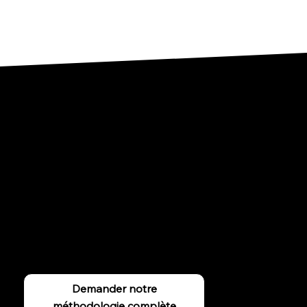
Notre méthodologie d'audit : un diagnostic de la
technique à la création
Rentabiliser la publicité sur les réseaux sociaux exige
une double compétence : la rigueur de la donnée et la
force de la créativité. Notre méthode (PPP) garantit une
analyse exhaustive.
Demander notre
méthodologie complète