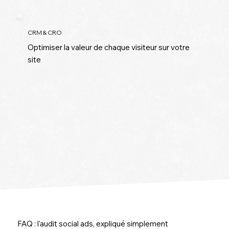
CRM & CRO
Optimiser la valeur de chaque visiteur sur votre
site
FAQ : l'audit social ads, expliqué simplement
FAQ : l'audit social ads, expliqué simplement