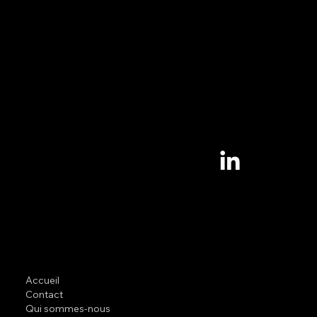
Votre équipe marketing externalisée.
Nous contacter
Nous suivre
LinkedIn
02 57 64 13 03
contact@pilote-consulting.fr
Rennes & Saint-Malo
Navigation
Accueil
Contact
Qui sommes-nous