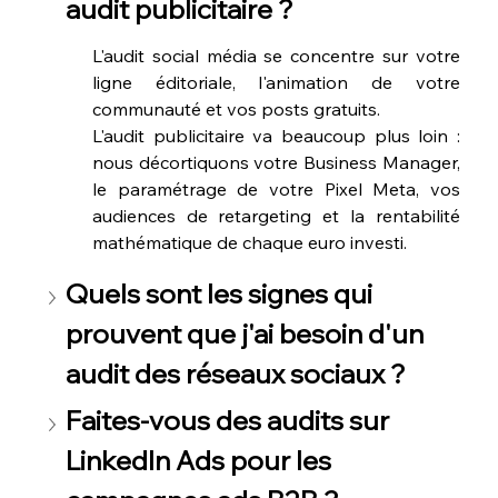
audit publicitaire ?
audit publicitaire ?
L'audit social média se concentre sur votre 
L'audit social média se concentre sur votre 
ligne éditoriale, l'animation de votre 
ligne éditoriale, l'animation de votre 
communauté et vos posts gratuits. 
communauté et vos posts gratuits. 
L'audit publicitaire va beaucoup plus loin : 
L'audit publicitaire va beaucoup plus loin : 
nous décortiquons votre Business Manager, 
nous décortiquons votre Business Manager, 
le paramétrage de votre Pixel Meta, vos 
le paramétrage de votre Pixel Meta, vos 
audiences de retargeting et la rentabilité 
audiences de retargeting et la rentabilité 
mathématique de chaque euro investi.
mathématique de chaque euro investi.
Quels sont les signes qui 
Quels sont les signes qui 
prouvent que j'ai besoin d'un 
prouvent que j'ai besoin d'un 
audit des réseaux sociaux ?
audit des réseaux sociaux ?
Faites-vous des audits sur 
Faites-vous des audits sur 
LinkedIn Ads pour les 
LinkedIn Ads pour les 