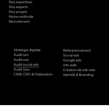
Nos expertises
Nos experts
Nos projets
Notre méthode
Recrutement
Expertises
Strategie digitale
Référérencement
Audit seo
Social ads
Audit sea
Google ads
Audit social ads
site-web
Audit Geo
Création de site web
CRM, CRO & Fidélisation
Identité & Branding
© 2026 ｜ Pilote Consulting ｜
Plan de site
｜
Mentions légales
｜
RGPD