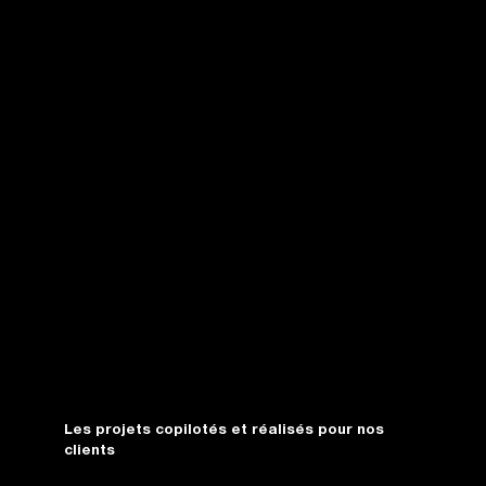
Performer (restitution et roadmap de relance)
Nous vous livrons le plan d'action pour relancer la
machine à leads.
Restitution humaine : un échange en visio pour
vulgariser les données et expliquer nos
recommandations.
Roadmap A/B testing : un plan de test détaillé (quelles
audiences et quels visuels tester en priorité) pour faire
baisser les coûts.
Les projets copilotés et réalisés pour nos
clients