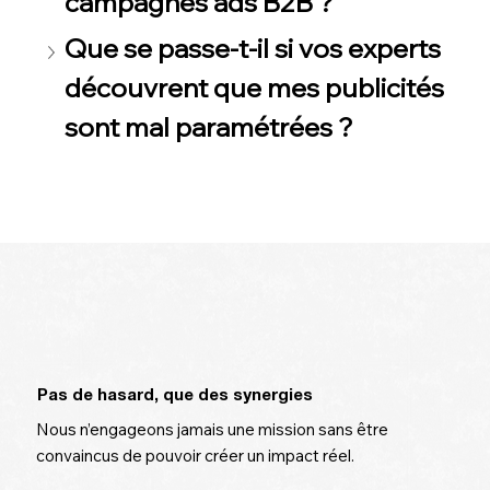
campagnes ads B2B ?
campagnes ads B2B ?
Que se passe-t-il si vos experts 
Que se passe-t-il si vos experts 
découvrent que mes publicités 
découvrent que mes publicités 
sont mal paramétrées ?
sont mal paramétrées ?
Pas de hasard, que des synergies
Nous n’engageons jamais une mission sans être
convaincus de pouvoir créer un impact réel.