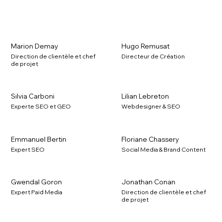
Nos outils d'analyse et de diagnostic
Marion Demay
Hugo Remusat
Nous maîtrisons en profondeur les outils natifs (Meta
Direction de clientèle et chef
Directeur de Création
Business Suite, LinkedIn Campaign Manager, TikTok
de projet
Ads Manager) couplés à des solutions d'analyse de
données comme Google Analytics 4 et Looker Studio
pour mesurer l'impact réel du social sur votre chiffre
Silvia Carboni
Lilian Lebreton
d'affaires.
Experte SEO et GEO
Webdesigner & SEO
Emmanuel Bertin
Floriane Chassery
Expert SEO
Social Media & Brand Content
Gwendal Goron
Jonathan Conan
Expert Paid Media
Direction de clientèle et chef
de projet