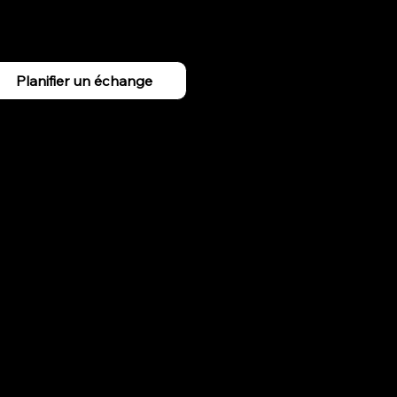
Planifier un échange
X design à Rennes :
 créons des interfaces i
 (UX) sur la performance de