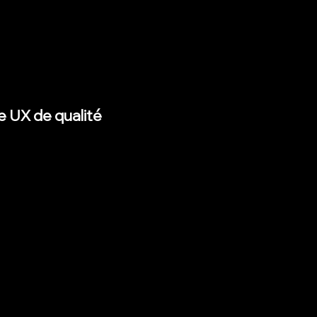
vous comprendrez et répondrez aux
ur engagement, leur satisfaction et la
e UX de qualité