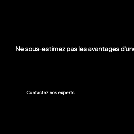
Grâce aux équipes de notre agence UX design à Rennes, 
besoins spécifiques de vos utilisateurs, maximisant ainsi le
réussite de votre projet web.
Ne sous-estimez pas les avantages d’un
Envie d’exploiter tout le potentiel de l'UX ?
Contactez nos experts